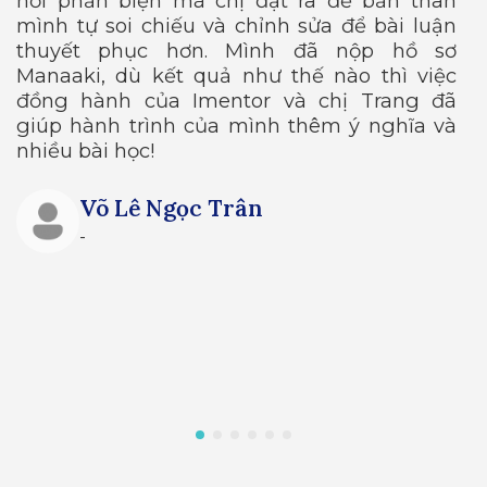
hỏi phản biện mà chị đặt ra để bản thân
c
mình tự soi chiếu và chỉnh sửa để bài luận
t
thuyết phục hơn. Mình đã nộp hồ sơ
r
u
Manaaki, dù kết quả như thế nào thì việc
m
g
đồng hành của Imentor và chị Trang đã
I
giúp hành trình của mình thêm ý nghĩa và
nhiều bài học!
Võ Lê Ngọc Trân
-