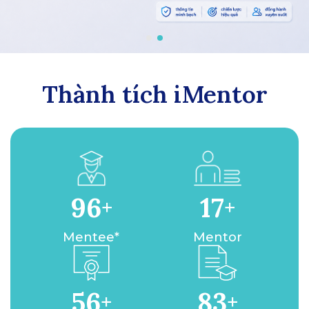
Thành tích iMentor
96
17
+
+
Mentee*
Mentor
56
83
+
+