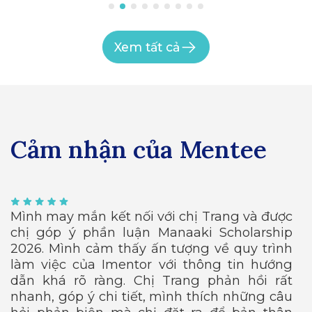
Xem tất cả
Cảm nhận của Mentee
i
Mình may mắn kết nối với chị Trang và được
H
1
chị góp ý phần luận Manaaki Scholarship
m
m
2026. Mình cảm thấy ấn tượng về quy trình
đ
.
làm việc của Imentor với thông tin hướng
m
ể
dẫn khá rõ ràng. Chị Trang phản hồi rất
b
g
nhanh, góp ý chi tiết, mình thích những câu
c