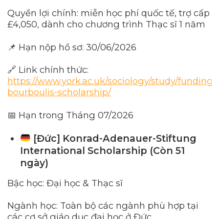
Quyền lợi chính: miễn học phí quốc tế, trợ cấp
£4,050, dành cho chương trình Thạc sĩ 1 năm
📌 Hạn nộp hồ sơ: 30/06/2026
🔗 Link chính thức:
https://www.york.ac.uk/sociology/study/funding/
bourboulis-scholarship/
📅 Hạn trong Tháng 07/2026
[Đức] Konrad-Adenauer-Stiftung
International Scholarship (Còn 51
ngày)
Bậc học: Đại học & Thạc sĩ
Ngành học: Toàn bộ các ngành phù hợp tại
các cơ sở giáo dục đại học ở Đức