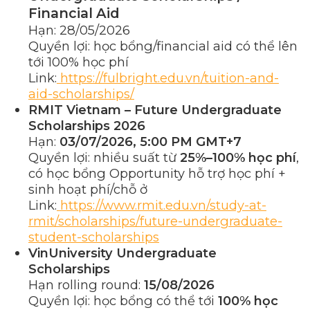
Financial Aid
Hạn: 28/05/2026
Quyền lợi: học bổng/financial aid có thể lên
tới 100% học phí
Link:
https://fulbright.edu.vn/tuition-and-
aid-scholarships/
RMIT Vietnam – Future Undergraduate
Scholarships 2026
Hạn:
03/07/2026, 5:00 PM GMT+7
Quyền lợi: nhiều suất từ
25%–100% học phí
,
có học bổng Opportunity hỗ trợ học phí +
sinh hoạt phí/chỗ ở
Link:
https://www.rmit.edu.vn/study-at-
rmit/scholarships/future-undergraduate-
student-scholarships
VinUniversity Undergraduate
Scholarships
Hạn rolling round:
15/08/2026
Quyền lợi: học bổng có thể tới
100% học