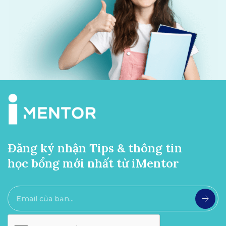
Đăng ký nhận Tips & thông tin
học bổng mới nhất từ iMentor