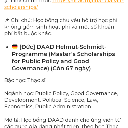
🔗 Link chính thức:
https://ait.ac.th/financial/ait-
scholarships/
📌 Ghi chú: Học bổng chủ yếu hỗ trợ học phí,
không gồm sinh hoạt phí và một số khoản
phí bắt buộc khác.
[Đức] DAAD Helmut-Schmidt-
Programme (Master’s Scholarships
for Public Policy and Good
Governance) (Còn 67 ngày)
Bậc học: Thạc sĩ
Ngành học: Public Policy, Good Governance,
Development, Political Science, Law,
Economics, Public Administration
Mô tả: Học bổng DAAD dành cho ứng viên từ
các quốc gia đang phát triển, theo học Thạc