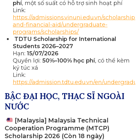
phí
, một số suất có hỗ trợ sinh hoạt phí
Link:
https://admissions.vinuni.edu.vn/scholarship-
and-financial-aid/undergraduate-
programs/scholarships/
TDTU Scholarship for International
Students 2026–2027
Hạn:
15/07/2026
Quyền lợi:
50%–100% học phí
, có thể kèm
ký túc xá
Link:
https://admission.tdtu.edu.vn/en/undergradu
BẬC ĐẠI HỌC, THẠC SĨ NGOÀI
NƯỚC
[Malaysia] Malaysia Technical
Cooperation Programme (MTCP)
Scholarship 2026 (Còn 18 ngày)